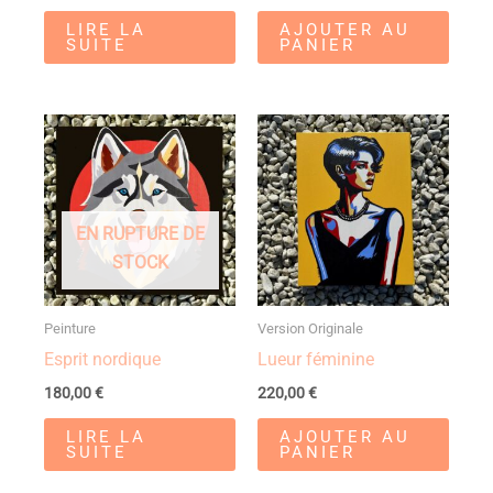
LIRE LA
AJOUTER AU
SUITE
PANIER
EN RUPTURE DE
STOCK
Peinture
Version Originale
Esprit nordique
Lueur féminine
180,00
€
220,00
€
LIRE LA
AJOUTER AU
SUITE
PANIER