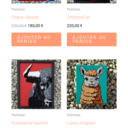
Peinture
Peinture
Orque vibrant
ChromaCat
220,00
€
180,00
€
220,00
€
AJOUTER AU
AJOUTER AU
PANIER
PANIER
Peinture
Peinture
Puissance taurine
Lama mignon