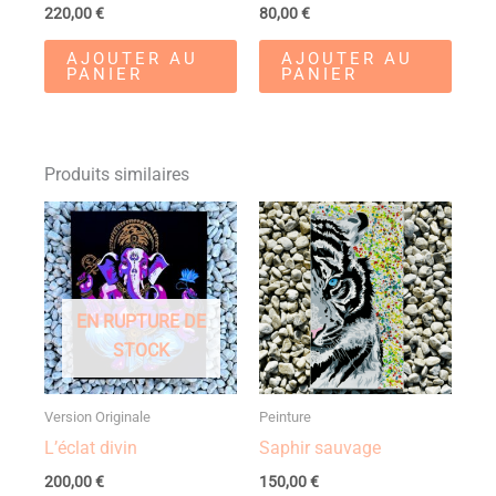
220,00
€
80,00
€
AJOUTER AU
AJOUTER AU
PANIER
PANIER
Produits similaires
EN RUPTURE DE
STOCK
Version Originale
Peinture
L’éclat divin
Saphir sauvage
200,00
€
150,00
€