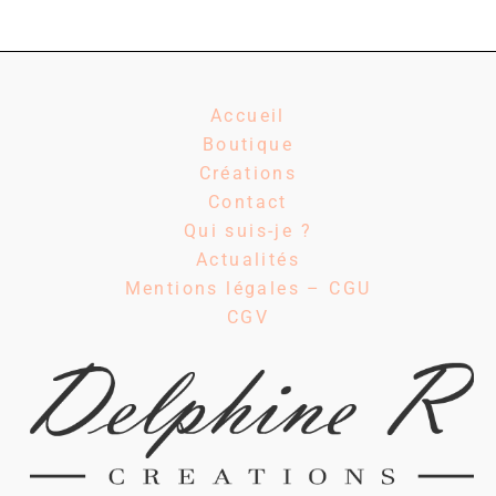
Accueil
Boutique
Créations
Contact
Qui suis-je ?
Actualités
Mentions légales – CGU
CGV