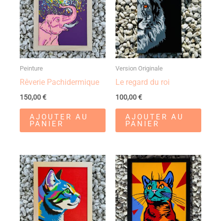
Peinture
Version Originale
Rêverie Pachidermique
Le regard du roi
150,00
€
100,00
€
AJOUTER AU
AJOUTER AU
PANIER
PANIER