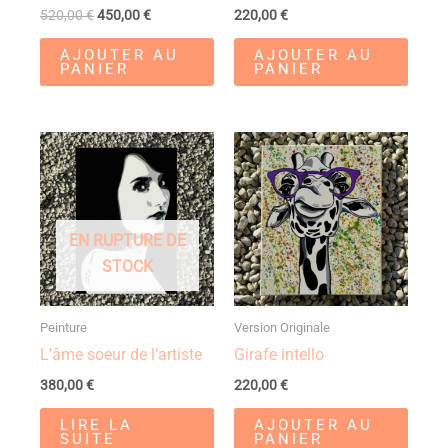
520,00
€
450,00
€
220,00
€
AJOUTER AU
AJOUTER AU
PANIER
PANIER
EN RUPTURE DE
STOCK
Peinture
Version Originale
L’âme soeur de l’artiste
Girafe intello
380,00
€
220,00
€
LIRE LA
AJOUTER AU
SUITE
PANIER