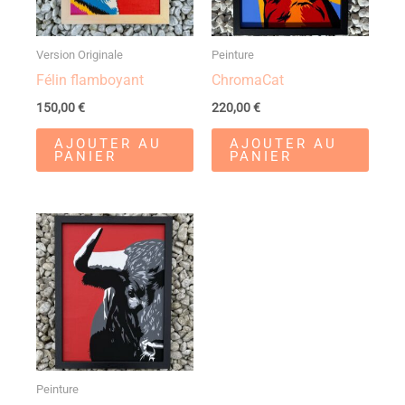
Version Originale
Peinture
Félin flamboyant
ChromaCat
150,00
€
220,00
€
AJOUTER AU
AJOUTER AU
PANIER
PANIER
Peinture