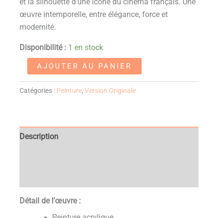
et la silhouette d’une icône du cinéma français. Une
œuvre intemporelle, entre élégance, force et
modernité.
Disponibilité :
1 en stock
AJOUTER AU PANIER
Catégories :
Peinture
,
Version Originale
Description
Informations complémentaires
Avis (0)
Détail de l’œuvre :
Peinture acrylique